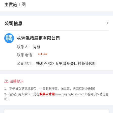
主做施工图
公司信息
株洲泓扬展柜有限公司
联系人：
肖雄
****
联系电话：
公司地址：
株洲芦淞区五里墩乡关口村茶头园组
温馨提示
1、本平台仅供信息发布，不会收取押金、保证金，请微友务必谨慎！
2、请告知用人单位，是在
攸县人才网
www.beijingbcsh.com上看到该招聘信息
的！