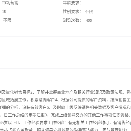
：
市场营销
年龄要求：
：
10
性别要求：
不限
：
不限
浏览次数：
499
划及量化销售目标2、了解并掌握商业地产及相关行业知识及政策法规，熟
的区域拓展工作，积累意向客户4、根据公司提供的客户资料，按照销售主
详细的分析，追踪有效客户6、及时向上级反映销售相关数据及客户情况和
8、日工作总结的定期汇报9、完成上级领导交办的其他工作事项任职资格：
5岁以下II、工作经验要求工作经验：有无相关工作经验均可，有销售经
、销售技巧能吃苦耐劳，服从领导安排较强的沟通表达能力，团队管理能力