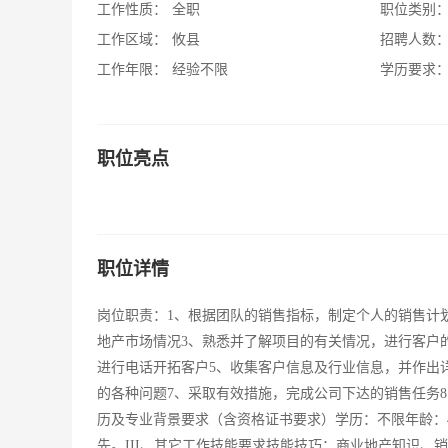
工作性质：
全职
职位类别
工作区域：
攸县
招聘人数
工作年限：
经验不限
学历要求
职位亮点
职位详情
岗位职责：1、根据团队的销售指标，制定个人的销售计
地产市场情况3、熟悉并了解项目的有关情况，进行客户
进行电话开拓客户5、收集客户信息及行业信息，并作出
的各种问题7、采取有效措施，完成公司下达的销售任务
历及专业背景要求（含资格证书要求）学历：不限年龄：4
先。III、其它工作技能要求技能技巧：商业地产知识